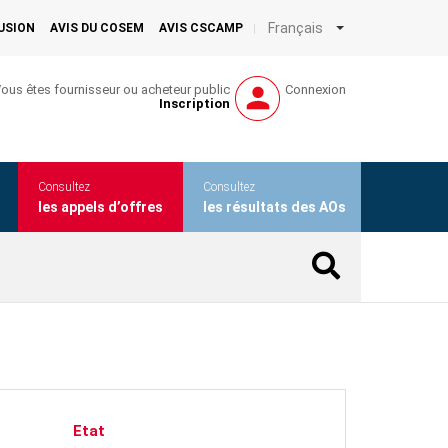
Français
LUSION
AVIS DU COSEM
AVIS CSCAMP
ous êtes fournisseur ou acheteur public
Connexion
Inscription
Consultez
Consultez
les appels d’offres
les résultats des AOs
Etat