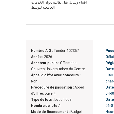
اقتناء وسائل نقل لفائدة ديوان الخدمات
الجامعية للوسط
Numéro A.O :
Tender-102357
Poss
Année :
2026
Délai
Acheteur public :
Office des
Régi
Oeuvres Universitaires du Centre
Date
Appel d’offre avec concours :
Lieu
Non
char
Procédure de passation :
Appel
Date
d’offres ouvert
04-0
Type de lots :
Lot unique
Date
Nombre de lots :
1
06-0
Mode de financement :
Budget
Heur