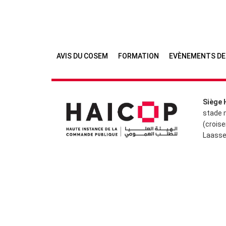
AVIS DU COSEM
FORMATION
EVÈNEMENTS DE
Siège 
stade 
(croise
Laasse