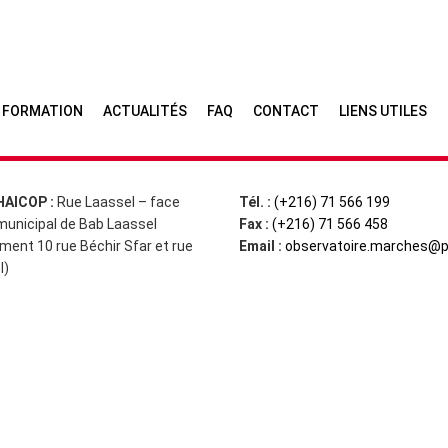
 FORMATION
ACTUALITÉS
FAQ
CONTACT
LIENS UTILES
HAICOP :
Rue Laassel – face
Tél. :
(+216) 71 566 199
municipal de Bab Laassel
Fax :
(+216) 71 566 458
ment 10 rue Béchir Sfar et rue
Email :
observatoire.marches@p
l)