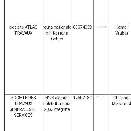
société ATLAS
route nationale
0937433D
- - - -
Hamdi
TRAVAUX
n°1 Kettana
Mrabet
Gabes
SOCIETE DES
N°24 avenue
1250718G
- - - -
Chormiti
TRAVAUX
habib thameur
Mohamed
GENERALES ET
2033 megrine
SERVICES