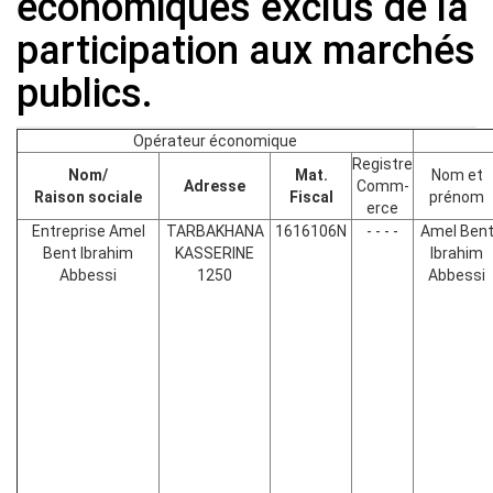
économiques exclus de la
participation aux marchés
publics.
Opérateur économique
Registre
Nom/
Mat.
Nom et
Adresse
Comm-
Raison sociale
Fiscal
prénom
erce
Entreprise Amel
TARBAKHANA
1616106N
- - - -
Amel Ben
Bent Ibrahim
KASSERINE
Ibrahim
Abbessi
1250
Abbessi