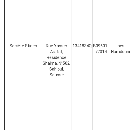
Société Stines
Rue Yasser
1341834Q
B09601-
Ines
Arafat,
72014
Hamdouni
Résidence
Shaima, N°502,
Sahloul,
Sousse