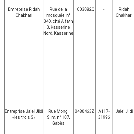
Entreprise Ridah
Rue de la
1003082Q
-
Ridah
Chakhari
mosquée, n°
Chakhari
340, cité Alfath
3, Kasserine
Nord, Kasserine
Entreprise Jalel Jlidi
Rue Mongi
0480463Z
A117-
Jalel Jlidi
«les trois S»
Slim, n° 107,
31996
Gabès