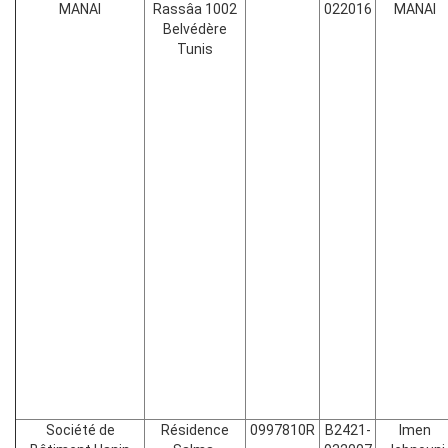
MANAI
Rassâa 1002
022016
MANAI
Belvédère
Tunis
Société de
Résidence
0997810R
B2421-
Imen