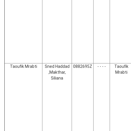
Taoufik Mrabti
Sned Haddad
0882695Z
- - - -
Taoufik
,Makthar,
Mrabti
Siliana