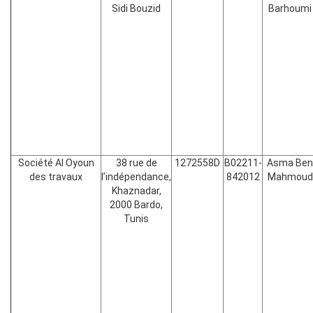
Sidi Bouzid
Barhoumi
Société Al Oyoun
38 rue de
1272558D
B02211-
Asma Ben
des travaux
l’indépendance,
842012
Mahmoud
Khaznadar,
2000 Bardo,
Tunis