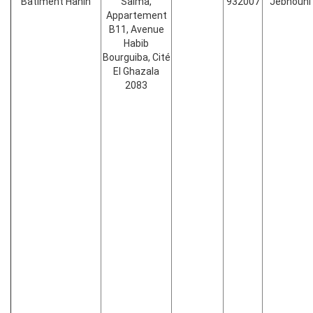
Bâtiment Hanin
Salma,
932007
Jebnouni
Appartement
B11, Avenue
Habib
Bourguiba, Cité
El Ghazala
2083