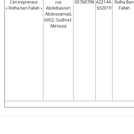
L’entrepreneur
rue
0576870N
A22144-
Ridha Ben
« Ridha ben Fallah »
Abdelbasset
652019
Fallah
Abdessamad,
6052, Oudhref,
Metouia